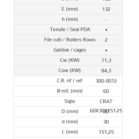
132
-
•
2
•
71,3
84,3
300-0012
60
CRAT
60X30X151.25
60
30
151,25