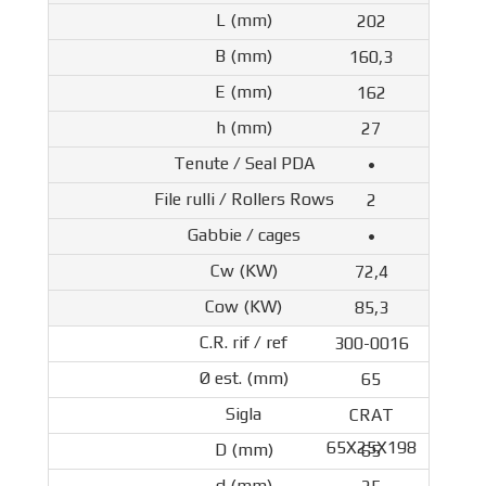
202
160,3
162
27
•
2
•
72,4
85,3
300-0016
65
CRAT
65X25X198
65