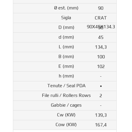
90
CRAT
90X45X134.3
90
45
134,3
100
102
-
•
2
-
139,3
167,4