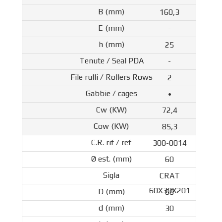
160,3
-
25
-
2
•
72,4
85,3
300-0014
60
CRAT
60X30X201
60
30