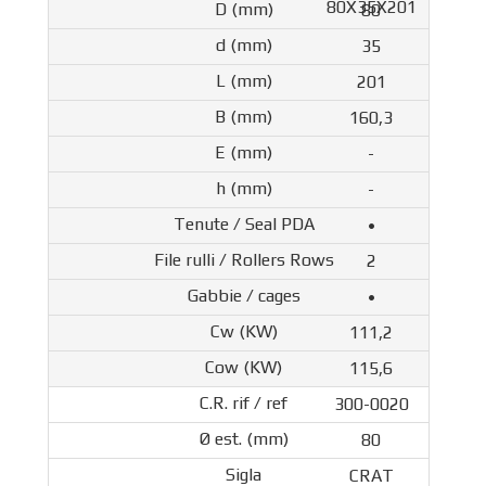
80X35X201
80
35
201
160,3
-
-
•
2
•
111,2
115,6
300-0020
80
CRAT