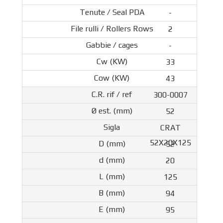
-
2
-
33
43
300-0007
52
CRAT
52X20X125
52
20
125
94
95