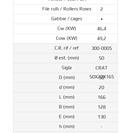
2
•
46,4
49,2
300-0005
50
CRAT
50X20X165
50
20
166
128
130
-