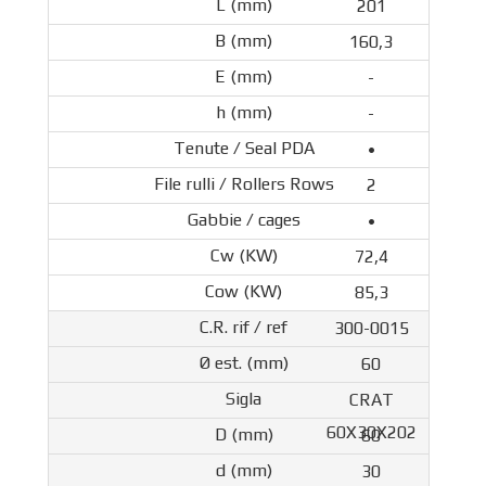
201
160,3
-
-
•
2
•
72,4
85,3
300-0015
60
CRAT
60X30X202
60
30