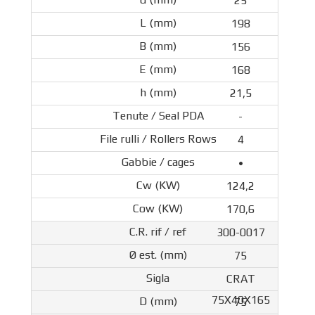
25
198
156
168
21,5
-
4
•
124,2
170,6
300-0017
75
CRAT
75X40X165
75