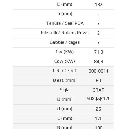
132
-
•
2
•
71,3
84,3
300-0011
60
CRAT
60X25X170
60
25
170
130