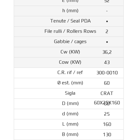
52
-
•
2
•
36,2
43
300-0010
60
CRAT
60X25X160
60
25
160
130