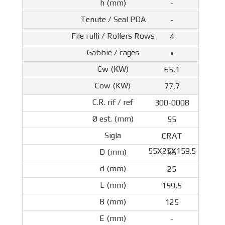
-
-
4
•
65,1
77,7
300-0008
55
CRAT
55X25X159.5
55
25
159,5
125
-