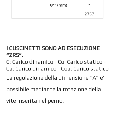
*
2757
I CUSCINETTI SONO AD ESECUZIONE
“ZRS”.
C: Carico dinamico - Co: Carico statico -
Ca: Carico dinamico - Coa: Carico statico
La regolazione della dimensione “A” e’
possibile mediante la rotazione della
vite inserita nel perno.