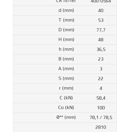
400-0564
40
53
77,7
48
36,5
23
3
22
4
58,4
100
78,1 / 78,5
2810