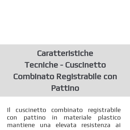
400-0053 400-0054 400-0055 400-
0056 400-0061 400-0062 400-0063
400-0011 400-0037 400-0039
Caratteristiche
Tecniche - Cuscinetto
Combinato Registrabile con
Pattino
Il cuscinetto combinato registrabile
con pattino in materiale plastico
mantiene una elevata resistenza ai