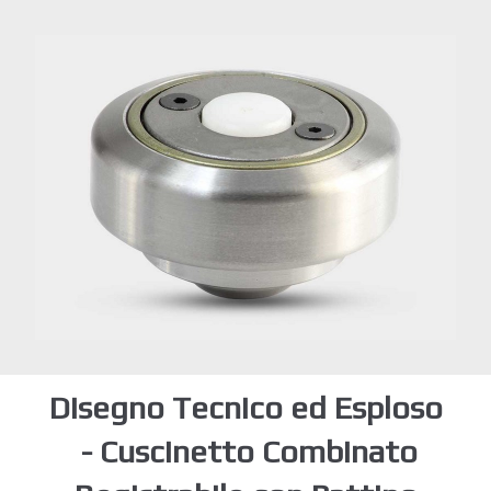
Disegno Tecnico ed Esploso
- Cuscinetto Combinato