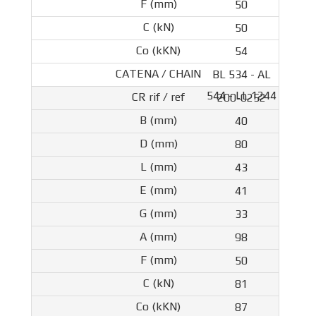
50
50
54
BL 534 - AL
544 - LL 1244
200-0252
40
80
43
41
33
98
50
81
87