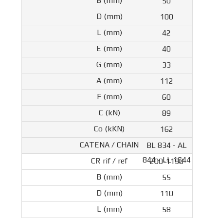
50
100
42
40
33
112
60
89
162
BL 834 - AL
844 - LL 1644
200-1190
55
110
58