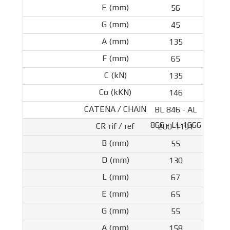
56
45
135
65
135
146
BL 846 - AL
866 - LL 1666
200-1191
55
130
67
65
55
158