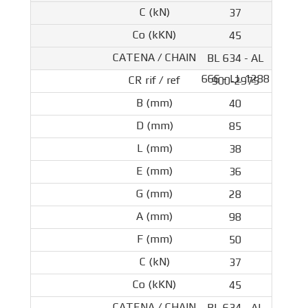
37
45
BL 634 - AL
666 - LL 1288
900-2975
40
85
38
36
28
98
50
37
45
BL 634 - AL