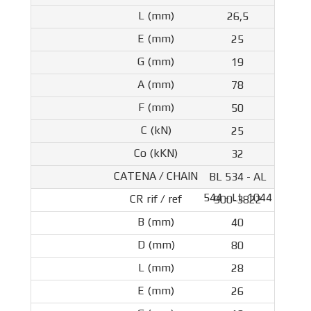
26,5
25
19
78
50
25
32
BL 534 - AL
544 - LL 1044
900-3822
40
80
28
26