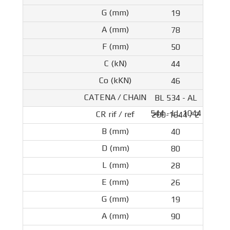
19
78
50
44
46
BL 534 - AL
544 - LL 1044
200-1644 / 2
40
80
28
26
19
90