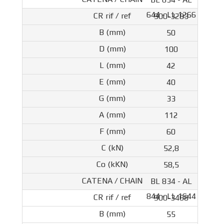
644 - LL 1266
900-3283
50
100
42
40
33
112
60
52,8
58,5
BL 834 - AL
844 - LL 1644
900-3468
55