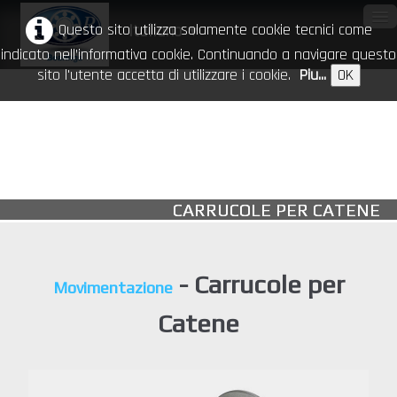
Questo sito utilizza solamente cookie tecnici come
Italiano
▼
indicato nell’informativa cookie. Continuando a navigare questo
sito l'utente accetta di utilizzare i cookie.
Piu...
OK
Home
Azienda
Prodotti
▼
CARRUCOLE PER CATENE
CR nel mondo
Download
- Carrucole per
Movimentazione
Eventi
Catene
Contatti