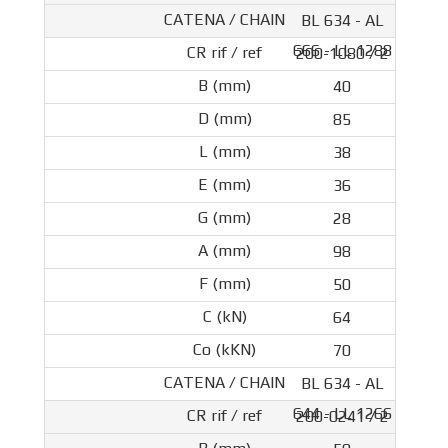
BL 634 - AL
666 - LL 1288
200-1080 / 2
40
85
38
36
28
98
50
64
70
BL 634 - AL
644 - LL 1266
200-0241 / 2