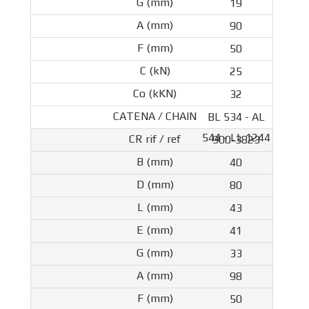
19
90
50
25
32
BL 534 - AL
544 - LL 1244
900-3823
40
80
43
41
33
98
50