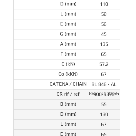
110
58
56
45
135
65
57,2
67
BL 846 - AL
866 - LL 1666
900-3376
55
130
67
65