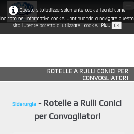
Questo sito utilizza solamente cookie tecnici come
Italiano
▼
indicato nell’informativa cookie. Continuando a navigare questo
sito l'utente accetta di utilizzare i cookie.
Piu...
OK
Home
Azienda
Prodotti
▼
ROTELLE A RULLI CONICI PER
CR nel mondo
CONVOGLIATORI
Download
Eventi
- Rotelle a Rulli Conici
Siderurgia
Contatti
per Convogliatori