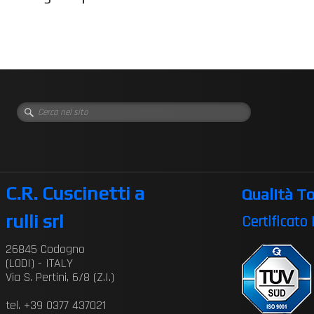
C.R. Cuscinetti a
Qualità To
rulli srl
Certificato
26845 Codogno
(LODI) - ITALY
Via S. Pertini, 6/8 (Z.I.)
tel. +39 0377 437021