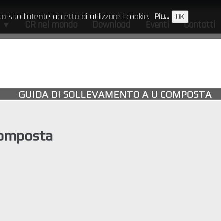
 sito l'utente accetta di utilizzare i cookie.
Piu...
OK
i
CR nel mondo
Download
Eventi
Contatti
▼
GUIDA DI SOLLEVAMENTO A U COMPOSTA
Composta