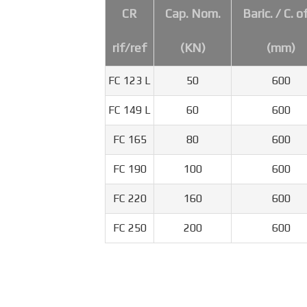
CR
Cap. Nom.
Baric. / C. o
rif/ref
(KN)
(mm)
FC 123 L
50
600
FC 149 L
60
600
FC 165
80
600
FC 190
100
600
FC 220
160
600
FC 250
200
600