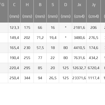
f G
C
H
B
S
D
Jx
Jy
(mm)
(mm)
(mm)
(mm)
(mm)
(cm4)
(cm4)
123,3
175
66
16
*
2181,6
206
149,4
202
71,2
19,4
*
3480,6
276,5
165,4
230
57,5
18
80
4410,5
174,6
190,4
255
77
22
80
7631,6
434,2
220,4
295
85
20
125
12632,7
6720,4
250,4
344
94
26,5
125
23371,6
1117,4