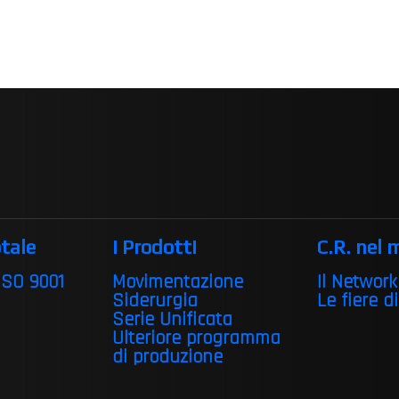
tale
I Prodotti
C.R. nel
 ISO 9001
Movimentazione
Il Network
Siderurgia
Le fiere d
Serie Unificata
Ulteriore programma
di produzione