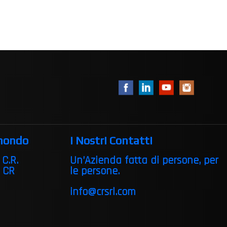
 mondo
I Nostri Contatti
 C.R.
Un’Azienda fatta di persone, per
i CR
le persone.
info@crsrl.com