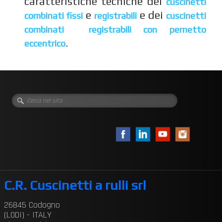
caratteristiche tecniche dei
cuscinetti
e
e dei
combinati fissi
registrabili
cuscinetti
combinati registrabili con pernetto
.
eccentrico
C.R. Cuscinetti a rulli srl
26845 Codogno
(LODI) - ITALY