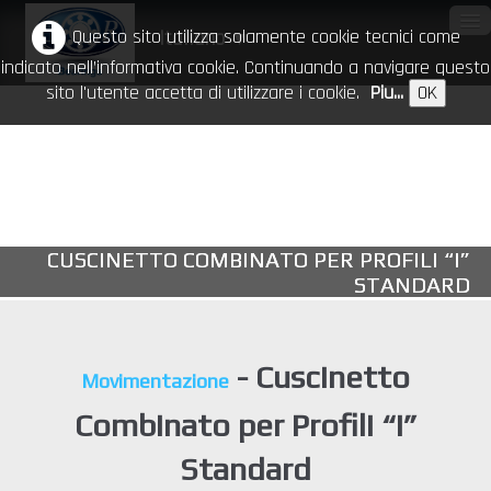
Questo sito utilizza solamente cookie tecnici come
Italiano
▼
indicato nell’informativa cookie. Continuando a navigare questo
sito l'utente accetta di utilizzare i cookie.
Piu...
OK
Home
Azienda
Prodotti
▼
CUSCINETTO COMBINATO PER PROFILI “I”
CR nel mondo
STANDARD
Download
Eventi
- Cuscinetto
Movimentazione
Contatti
Combinato per Profili “I”
Standard